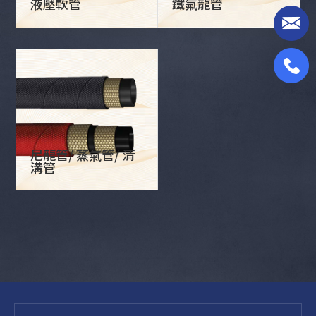
液壓軟管
鐵氟龍管
尼龍管/ 蒸氣管/ 清
溝管