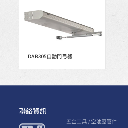
DAB305自動門弓器
聯絡資訊
五金⼯具 / 空油壓管件