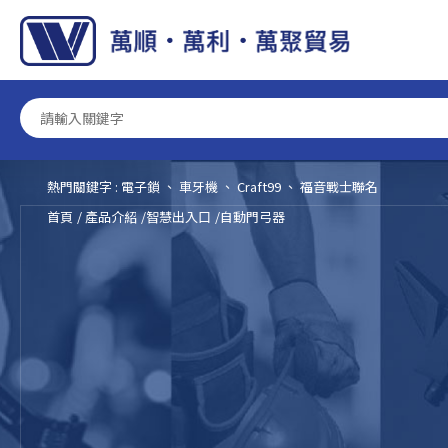
Cookie管理面板
熱門關鍵字 :
電子鎖
、
車牙機
、
Craft99
、
福音戰士聯名
首頁
產品介紹
智慧出入口
自動門弓器