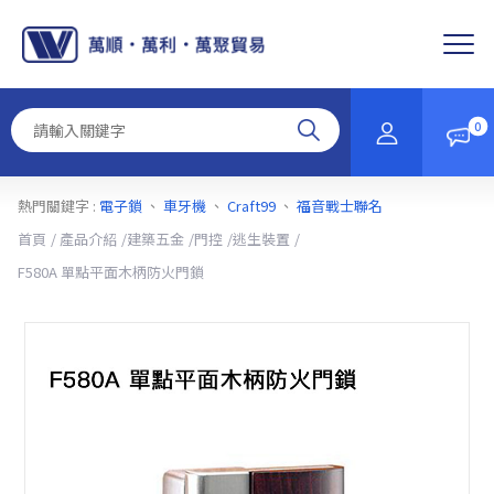
Cookie管理面板
0
熱門關鍵字 :
電子鎖
、
車牙機
、
Craft99
、
福音戰士聯名
首頁
產品介紹
建築五金
門控
逃生裝置
F580A 單點平面木柄防火門鎖